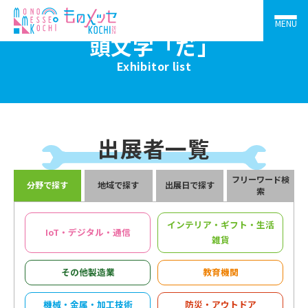
MENU
頭文字「だ」
Exhibitor list
出展者一覧
フリーワード検
分野で探す
地域で探す
出展日で探す
索
インテリア・ギフト・生活
IoT・デジタル・通信
雑貨
その他製造業
教育機関
機械・金属・加工技術
防災・アウトドア