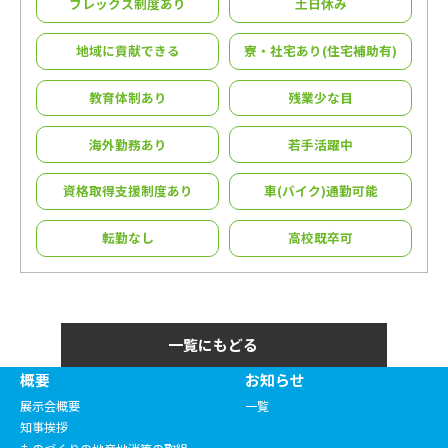
フレックス制度あり
⼟⽇休み
地域に貢献できる
寮・社宅あり(住宅補助有)
教育体制あり
残業少な目
海外勤務あり
若⼿活躍中
資格取得支援制度あり
車(バイク)通勤可能
転勤なし
高校既卒可
一覧にもどる
概要
お知らせ
展示会概要
一覧
知事挨拶