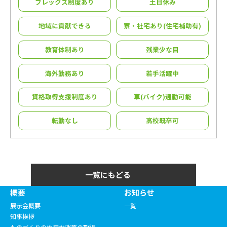
フレックス制度あり
⼟⽇休み
地域に貢献できる
寮・社宅あり(住宅補助有)
教育体制あり
残業少な目
海外勤務あり
若⼿活躍中
資格取得支援制度あり
車(バイク)通勤可能
転勤なし
高校既卒可
一覧にもどる
概要
お知らせ
展示会概要
一覧
知事挨拶